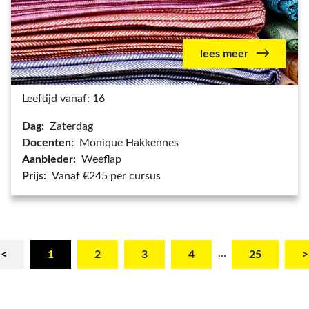
lees meer
Leeftijd vanaf: 16
Dag:
Zaterdag
Docenten:
Monique Hakkennes
Aanbieder:
Weeflap
Prijs:
Vanaf €245 per cursus
…
<
1
2
3
4
25
>