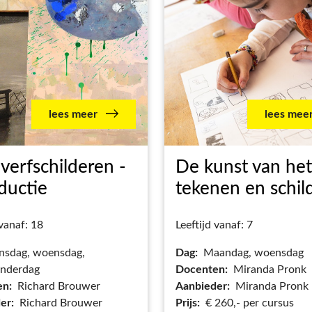
lees meer
lees mee
verfschilderen -
De kunst van het
ductie
tekenen en schil
 vanaf: 18
Leeftijd vanaf: 7
nsdag, woensdag,
Dag:
Maandag, woensdag
nderdag
Docenten:
Miranda Pronk
en:
Richard Brouwer
Aanbieder:
Miranda Pronk
er:
Richard Brouwer
Prijs:
€ 260,- per cursus