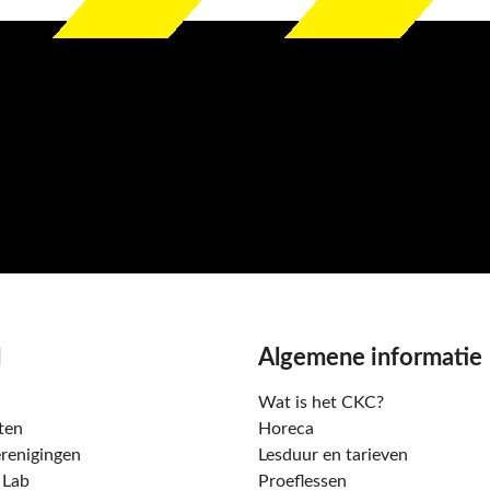
d
Algemene informatie
Wat is het CKC?
ten
Horeca
renigingen
Lesduur en tarieven
t Lab
Proeflessen