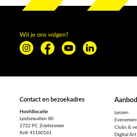
Wil je ons volgen?
Contact en bezoekadres
Aanbo
Hoofdlocatie
Lessen
Leidsewallen 80
Evenemen
2722 PC Zoetermeer
Clubs & ve
KvK 41160161
Digital Ar