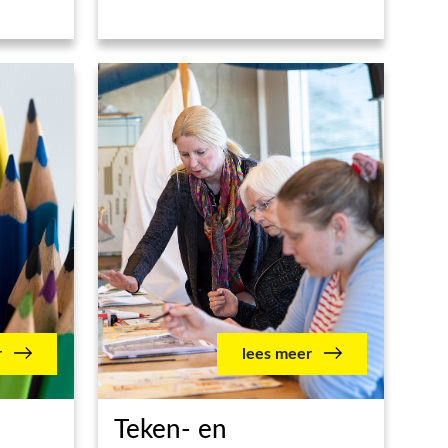
r
lees meer
Teken- en