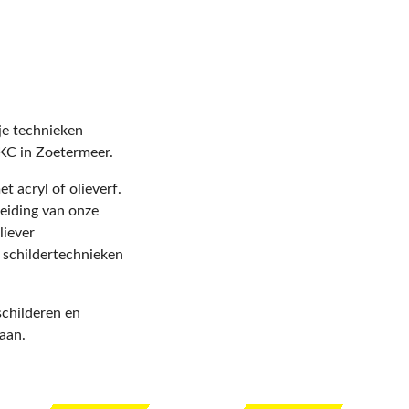
je technieken
CKC in Zoetermeer.
t acryl of olieverf.
leiding van onze
liever
 schildertechnieken
 schilderen en
gaan.