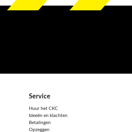
Service
Huur het CKC
Ideeën en klachten
Betalingen
Opzeggen