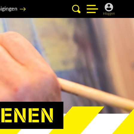
igingen
inloggen
KENEN