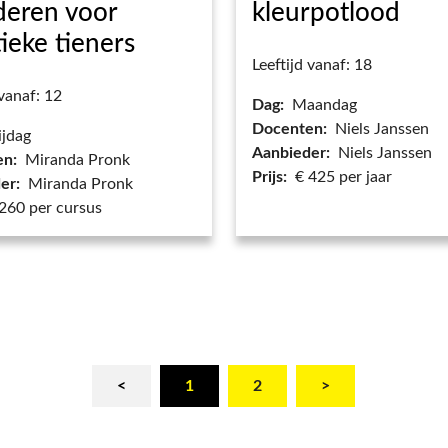
lderen voor
kleurpotlood
tieke tieners
Leeftijd vanaf: 18
 vanaf: 12
Dag:
Maandag
Docenten:
Niels Janssen
ijdag
Aanbieder:
Niels Janssen
en:
Miranda Pronk
Prijs:
€ 425 per jaar
er:
Miranda Pronk
260 per cursus
<
1
2
>