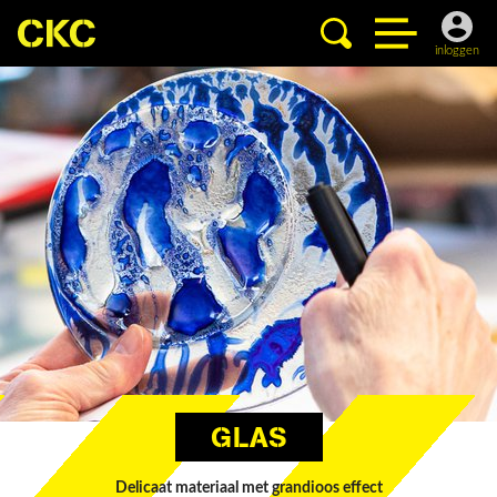
inloggen
GLAS
Delicaat materiaal met grandioos effect