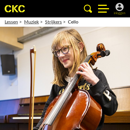
inloggen
Lessen
>
Muziek
>
Strijkers
>
Cello