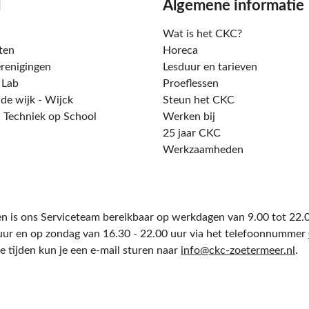
d
Algemene informatie
Wat is het CKC?
ten
Horeca
renigingen
Lesduur en tarieven
t Lab
Proeflessen
 de wijk - Wijck
Steun het CKC
 Techniek op School
Werken bij
25 jaar CKC
Werkzaamheden
n is ons Serviceteam bereikbaar op werkdagen van 9.00 tot 22.0
uur en op zondag van 16.30 - 22.00 uur via het telefoonnummer
e tijden kun je een e-mail sturen naar
info@ckc-zoetermeer.nl
.