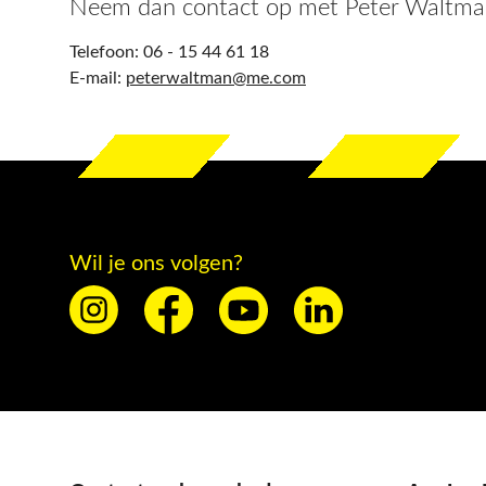
Neem dan contact op met Peter Waltman
Telefoon: 06 - 15 44 61 18
E-mail:
peterwaltman@me.com
Wil je ons volgen?