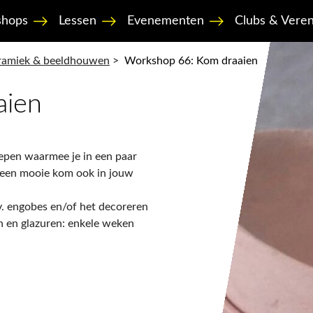
hops
Lessen
Evenementen
Clubs & Veren
ramiek & beeldhouwen
>
Workshop 66: Kom draaien
aien
repen waarmee je in een paar
n een mooie kom ook in jouw
.v. engobes en/of het decoreren
n en glazuren: enkele weken