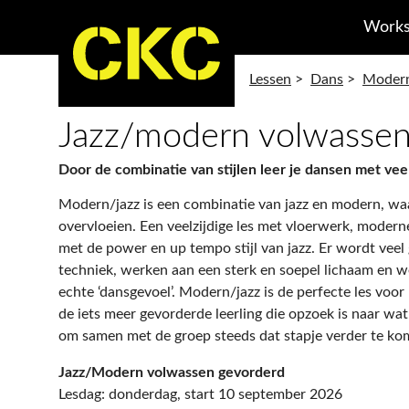
Works
Lessen
>
Dans
>
Modern
Jazz/modern volwasse
Door de combinatie van stijlen leer je dansen met vee
Modern/jazz is een combinatie van jazz en modern, waar
overvloeien. Een veelzijdige les met vloerwerk, moder
met de power en up tempo stijl van jazz. Er wordt vee
techniek, werken aan een sterk en soepel lichaam en we
echte ‘dansgevoel’. Modern/jazz is de perfecte les voor
de iets meer gevorderde leerling die opzoek is naar wat
om samen met de groep steeds dat stapje verder te ko
Jazz/Modern volwassen gevorderd
Lesdag: donderdag, start 10 september 2026