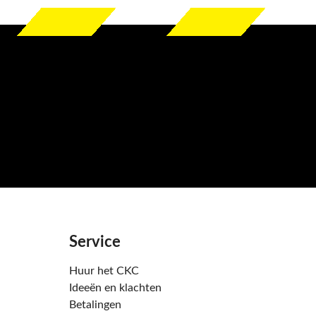
Service
Huur het CKC
Ideeën en klachten
Betalingen