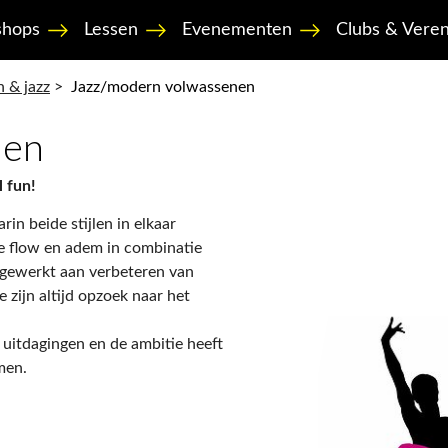
hops
Lessen
Evenementen
Clubs & Veren
 & jazz
>
Jazz/modern volwassenen
nen
l fun!
in beide stijlen in elkaar
ne flow en adem in combinatie
l gewerkt aan verbeteren van
 zijn altijd opzoek naar het
 uitdagingen en de ambitie heeft
men.