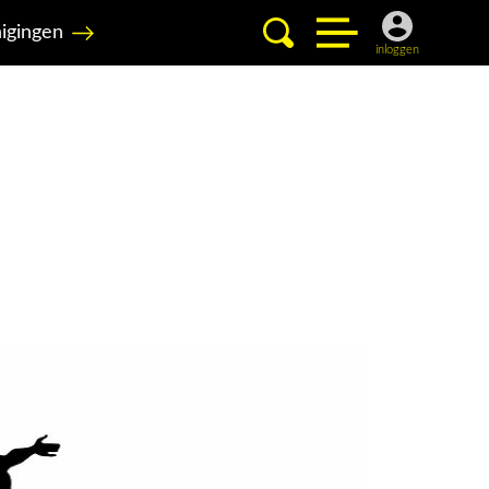
igingen
inloggen