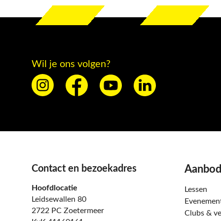
Wil je ons volgen?
Contact en bezoekadres
Aanbo
Hoofdlocatie
Lessen
Leidsewallen 80
Evenemen
2722 PC Zoetermeer
Clubs & ve