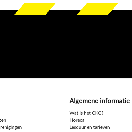
d
Algemene informatie
Wat is het CKC?
ten
Horeca
renigingen
Lesduur en tarieven