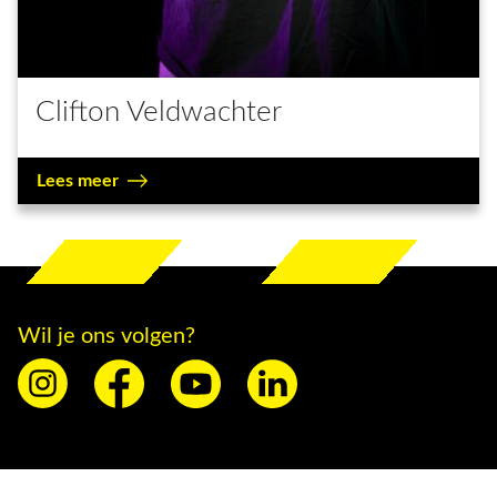
Clifton Veldwachter
Lees meer
Wil je ons volgen?