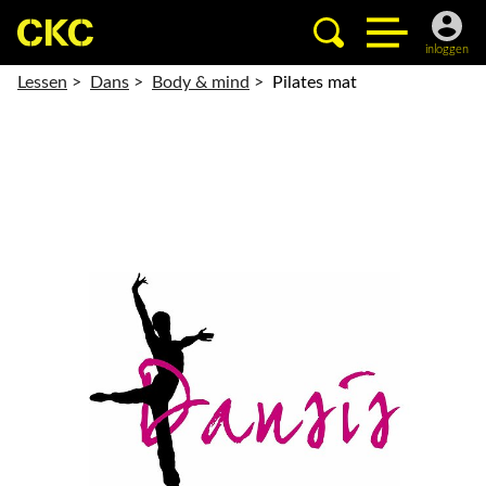
inloggen
Lessen
>
Dans
>
Body & mind
>
Pilates mat