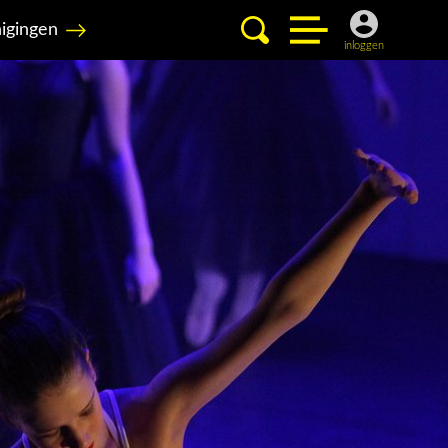
igingen
inloggen