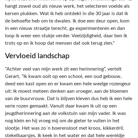
hangt zowel oud als nieuw werk, het selecteren voelde als
kersen plukken. Wat ik heb ontdekt in die 30 jaar is dat ik
de behoefte heb om te dwalen. Ik doe een deur open, kom
in een nieuw straatje terecht, ga experimenteren en dan
loop ik weer een stukje verder. Veelzijdigheid, daar ben ik
trots op en ik hoop dat mensen dat ook terug zien."
Vervloeid landschap
“Achter veel van mijn werk zit een herinnering”, vertelt
Gerart, ”Ik kwam ooit op een school, een oud gebouw,
deed een kast open en er kwam een hele weeïge rozengeur
uit: Ik moest meteen denken aan vroeger, aan de bloemen
van de buurvrouw. Dat is blijven kleven dus heb ik een hele
serie rozen gemaakt. Vanuit daar kwam ik uit op een
jeugdherinnering aan de volkstuin van mijn vader. Ik was
nog klein en hij vroeg mij om de gieter te vullen in het
slootje. Het was zo´n boerensloot met kroos, kikkerdril,
stekelbaarsjes. Ik keek in het water en dat hele wereldje