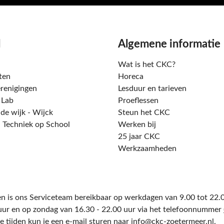
d
Algemene informatie
Wat is het CKC?
ten
Horeca
renigingen
Lesduur en tarieven
t Lab
Proeflessen
 de wijk - Wijck
Steun het CKC
 Techniek op School
Werken bij
25 jaar CKC
Werkzaamheden
n is ons Serviceteam bereikbaar op werkdagen van 9.00 tot 22.0
uur en op zondag van 16.30 - 22.00 uur via het telefoonnummer
e tijden kun je een e-mail sturen naar
info@ckc-zoetermeer.nl
.