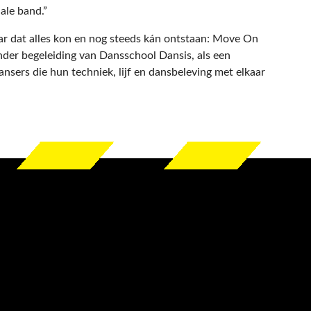
ale band.”
r dat alles kon en nog steeds kán ontstaan: Move On
onder begeleiding van Dansschool Dansis, als een
nsers die hun techniek, lijf en dansbeleving met elkaar