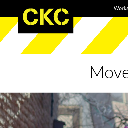
Works
Mov