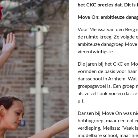
het CKC precies dat. Dit is 
Move On: ambitieuze dansgr
Voor Melissa van den Berg is
de ruimte kreeg. Ze volgde e
ambiteuze dansgroep Move O
vierentwintigste.
Die jaren bij het CKC en M
vormden de basis voor haar 
dansschool in Arnhem. Wat z
groepsgevoel is. Een groep
als ze zelf ook voelen dat ze
uit.
Dansen bij Move On was niet
hobbygroep, maar een collec
verdieping. Melissa: “Vaak i
middelbare school, maar ni