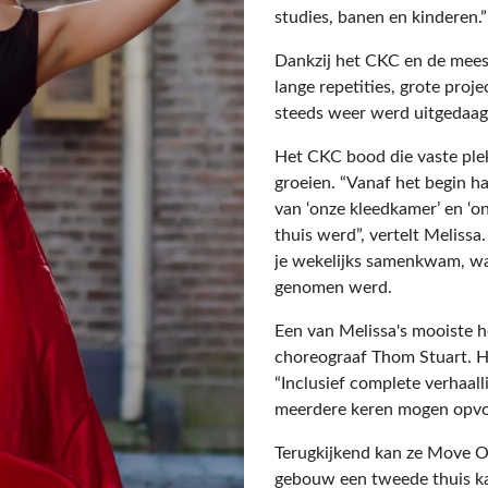
studies, banen en kinderen.”
Dankzij het CKC en de mees
lange repetities, grote proj
steeds weer werd uitgedaa
Het CKC bood die vaste ple
groeien. “Vanaf het begin ha
van ‘onze kleedkamer’ en ‘o
thuis werd”, vertelt Meliss
je wekelijks samenkwam, waa
genomen werd.
Een van Melissa's mooiste 
choreograaf Thom Stuart. He
“Inclusief complete verhaall
meerdere keren mogen opvoe
Terugkijkend kan ze Move On
gebouw een tweede thuis ka