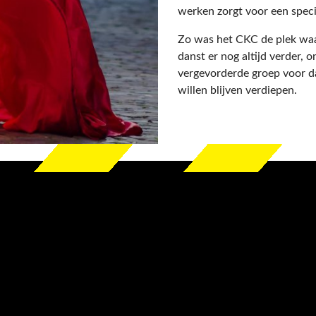
werken zorgt voor een speci
Zo was het CKC de plek waa
danst er nog altijd verder, 
vergevorderde groep voor da
willen blijven verdiepen.