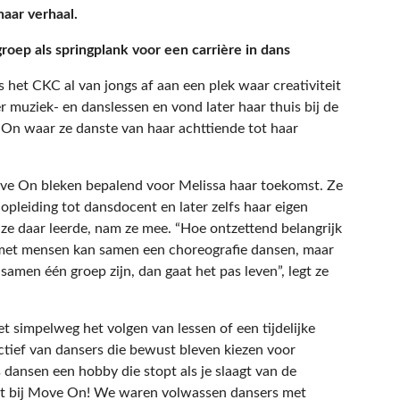
haar verhaal.
oep als springplank voor een carrière in dans
 het CKC al van jongs af aan een plek waar creativiteit
r muziek- en danslessen en vond later haar thuis bij de
n waar ze danste van haar achttiende tot haar
ove On bleken bepalend voor Melissa haar toekomst. Ze
opleiding tot dansdocent en later zelfs haar eigen
e daar leerde, nam ze mee. “Hoe ontzettend belangrijk
 met mensen kan samen een choreografie dansen, maar
 samen één groep zijn, dan gaat het pas leven”, legt ze
 simpelweg het volgen van lessen of een tijdelijke
tief van dansers die bewust bleven kiezen voor
s dansen een hobby die stopt als je slaagt van de
et bij Move On! We waren volwassen dansers met