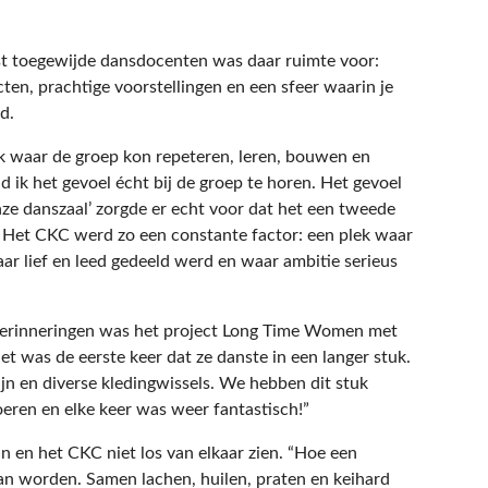
t toegewijde dansdocenten was daar ruimte voor:
ecten, prachtige voorstellingen en een sfeer waarin je
gd.
k waar de groep kon repeteren, leren, bouwen en
d ik het gevoel écht bij de groep te horen. Het gevoel
nze danszaal’ zorgde er echt voor dat het een tweede
a. Het CKC werd zo een constante factor: een plek waar
r lief en leed gedeeld werd en waar ambitie serieus
herinneringen was het project Long Time Women met
t was de eerste keer dat ze danste in een langer stuk.
ijn en diverse kledingwissels. We hebben dit stuk
ren en elke keer was weer fantastisch!”
 en het CKC niet los van elkaar zien. “Hoe een
n worden. Samen lachen, huilen, praten en keihard